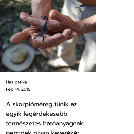
Hazipatika
Feb 14, 2016
A skorpióméreg tűnik az
egyik legérdekesebb
természetes hatóanyagnak:
peptidek olyan keverékét