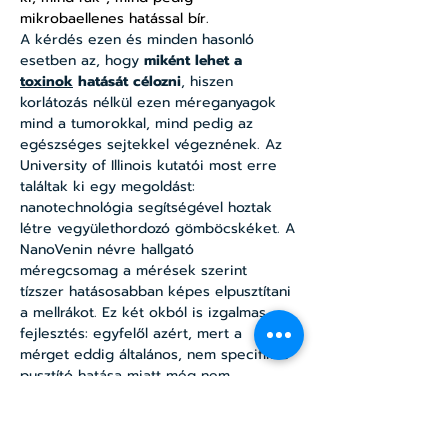
mikrobaellenes hatással bír.
A kérdés ezen és minden hasonló 
esetben az, hogy 
miként lehet a 
toxinok
 hatását célozni
, hiszen 
korlátozás nélkül ezen méreganyagok 
mind a tumorokkal, mind pedig az 
egészséges sejtekkel végeznének. Az 
University of Illinois kutatói most erre 
találtak ki egy megoldást: 
nanotechnológia segítségével hoztak 
létre vegyülethordozó gömböcskéket. A 
NanoVenin névre hallgató 
méregcsomag a mérések szerint 
tízszer hatásosabban képes elpusztítani 
a mellrákot. Ez két okból is izgalmas 
fejlesztés: egyfelől azért, mert a 
mérget eddig általános, nem specifikus 
pusztító hatása miatt még nem 
alkalmazták, másfelől pedig azért, mert 
a nanotechnológia alkalmazásával a 
gyógyszer hatékonysága 