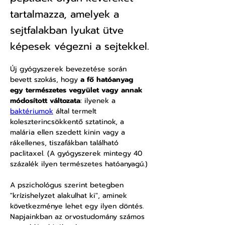
tartalmazza, amelyek a
sejtfalakban lyukat ütve
képesek végezni a sejtekkel.
Új gyógyszerek bevezetése során 
bevett szokás, hogy 
a fő hatóanyag 
egy természetes vegyület vagy annak 
módosított változata
: ilyenek a 
baktériumok
 által termelt 
koleszterincsökkentő sztatinok, a 
malária ellen szedett kinin vagy a 
rákellenes, tiszafákban található 
paclitaxel. (A gyógyszerek mintegy 40 
százalék ilyen természetes hatóanyagú.)
A pszichológus szerint betegben 
"krízishelyzet alakulhat ki", aminek 
következménye lehet egy ilyen döntés. 
Napjainkban az orvostudomány számos 