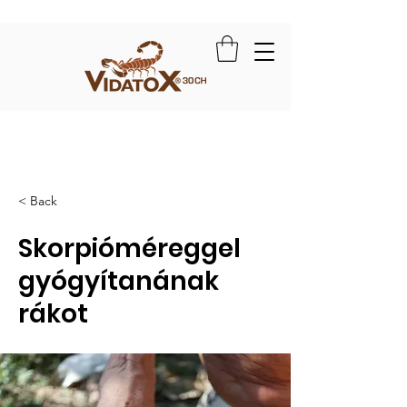
< Back
Skorpióméreggel
gyógyítanának
rákot