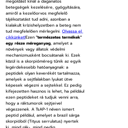
megoldást kínál a daganatos 
betegségek kezelésére, gyógyítására, 
amiről a kezelőorvos megfelelő 
tájékoztatást tud adni, azonban a 
kialakult krízishelyzetben a beteg nem 
tud megfelelően mérlegelni. 
Olvassa el 
cikkünket!
Ezen 
"természetes termékek" 
egy része méreganyag
, amelyet a 
növények vagy állatok védelmi 
mechanizmusként bocsátanak ki. Ezek 
közül is a skorpióméreg tűnik az egyik 
legérdekesebb hatóanyagnak: a 
peptidek olyan keverékét tartalmazza, 
amelyek a sejtfalakban lyukat ütve 
képesek végezni a sejtekkel. Ez pedig 
kifejezetten hasznos is lehet, ha például 
ezen peptideket rá tudjuk venni arra, 
hogy a ráktumorok sejtjeivel 
végezzenek. A TsAP-1 néven ismert 
peptid például, amelyet a brazil sárga 
skorpióból (Tityus serrulatus) nyertek 
ki, mind rák-, mind pedig 