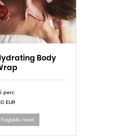
ydrating Body
Wrap
5 perc
0
80 EUR
ró
Foglalás most