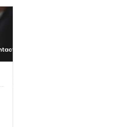
ntact Vidatox team
RTINTEL Ltd.
o@vidatox.info
book.com/vidatox