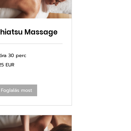
Shiatsu Massage
 óra 30 perc
5
25 EUR
ró
Foglalás most