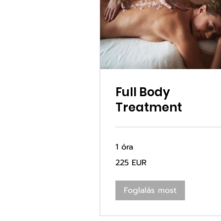
Full Body
Treatment
1 óra
225
225 EUR
euró
Foglalás most