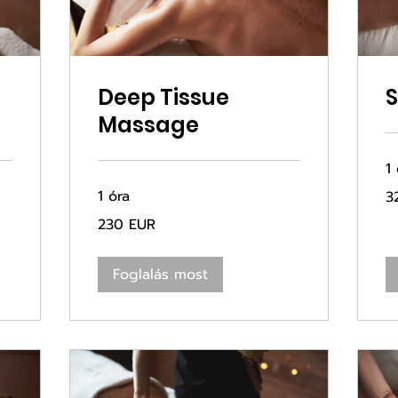
Deep Tissue
Massage
1
32
1 óra
3
eu
230
230 EUR
euró
Foglalás most