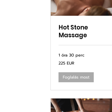
Hot Stone
Massage
1 óra 30 perc
225
225 EUR
euró
Foglalás most