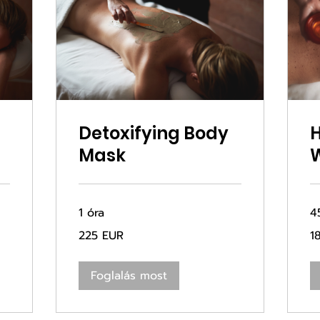
Detoxifying Body
H
Mask
1 óra
4
225
18
225 EUR
1
euró
eu
Foglalás most